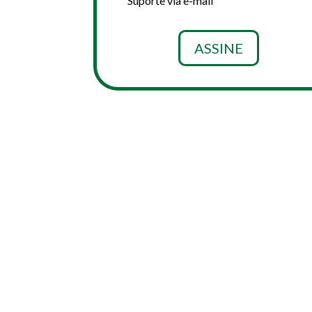
Suporte via e-mail
ASSINE
VALORES E COND
EXPERIMENTE GRÁTIS P
DURANTE 14 DIAS DE UTILIZAÇÃO 