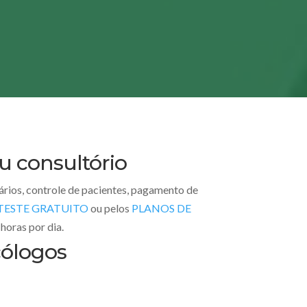
u consultório
uários, controle de pacientes, pagamento de
TESTE GRATUITO
ou pelos
PLANOS DE
horas por dia.
cólogos