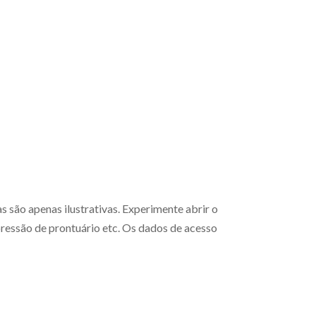
I
Vídeos
Tudo bem explicado ponto a ponto
são apenas ilustrativas. Experimente abrir o
ressão de prontuário etc. Os dados de acesso