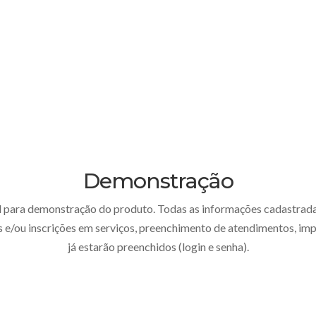

Vantagens
Os diferenciais que o GestorPSI apresenta
Demonstração
para demonstração do produto. Todas as informações cadastradas 
 e/ou inscrições em serviços, preenchimento de atendimentos, imp
já estarão preenchidos (login e senha).