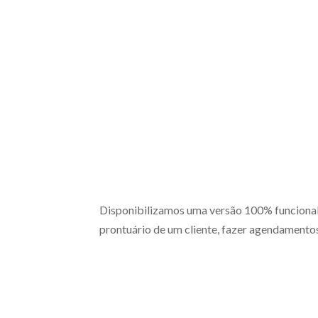

Funcionalidades
Descubra tudo o que o GestorPSI oferece
Disponibilizamos uma versão 100% funcional 
prontuário de um cliente, fazer agendamentos