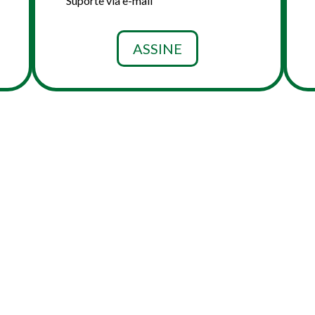
Suporte via e-mail
ASSINE
IÇÕES EXCLUSIVAS PARA CONTRATAÇÃO E PAGAME
OR 14 DIAS: VÁLIDO PARA PAGAMENTO COM CARTÃO 
GRATUITA VOCÊ NÃO PRECISA PREENCHER INFORMA