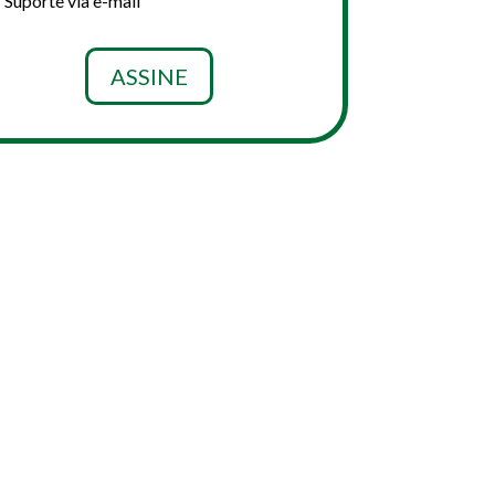
Suporte via e-mail
ASSINE
NTO ELETRÔNICO.
DE CRÉDITO OU BOLETO.
ÇÕES DE COBRANÇA PARA UTILIZAR.